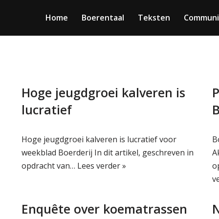
Home
Boerentaal
Teksten
Communi
Hoge jeugdgroei kalveren is
P
lucratief
Hoge jeugdgroei kalveren is lucratief voor
B
weekblad Boerderij In dit artikel, geschreven in
A
opdracht van…
Lees verder »
o
v
Enquête over koematrassen
N